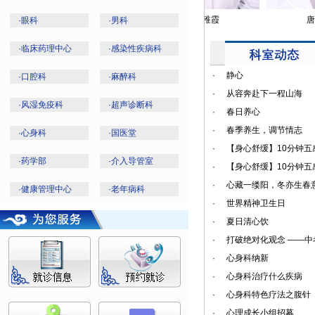
杨明杰
毛稚霞
唐觉
·
眼科
·
男科
·
临床药理中心
·
感染性疾病科
·
静心
·
口腔科
·
麻醉科
·
从容奔赴下一程山海
·
风湿免疫科
·
超声诊断科
·
春日养心
·
春季养生，调节情志
·
心身科
·
国医堂
·
【身心舒缓】10分钟
·
药学部
·
介入导管室
·
【身心舒缓】10分钟
·
心藏一缕阳，冬亦生春意
·
健康管理中心
·
老年病科
·
世界精神卫生日
·
夏日清心饮
·
打破绝对化观念 ——中
·
心身科纳新
·
心身科治疗什么疾病
·
心身科特色疗法之腹针
·
心理成长小组招募