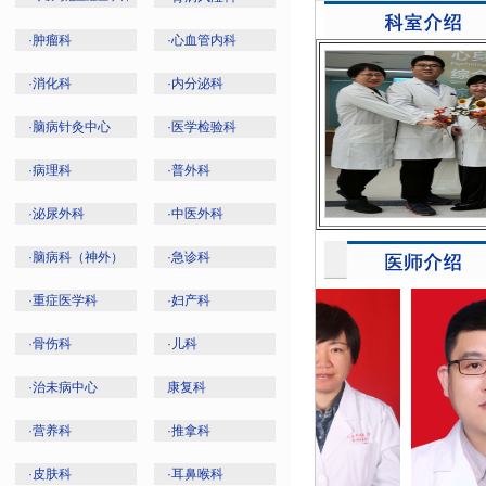
·
肿瘤科
·
心血管内科
·
消化科
·
内分泌科
·
脑病针灸中心
·
医学检验科
·
病理科
·
普外科
·
泌尿外科
·
中医外科
·
脑病科（神外）
·
急诊科
·
重症医学科
·
妇产科
·
骨伤科
·
儿科
·
治未病中心
康复科
·
营养科
·
推拿科
·
皮肤科
·
耳鼻喉科