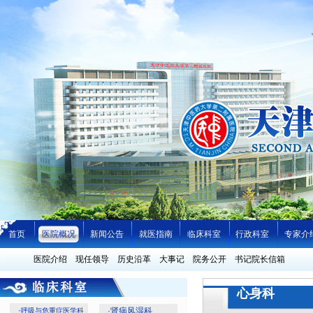
首页
医院概况
新闻公告
就医指南
临床科室
行政科室
专家介
医院介绍
现任领导
历史沿革
大事记
院务公开
书记院长信箱
心身科
·
·
肾病风湿科
呼吸与危重症医学科