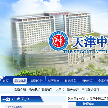
首页
医院概况
新闻公告
就医指南
临床科室
行政科室
专家介
医院介绍
联系我们
现任领导
大事记
院务公开
书记院长信箱
您当前的位置 ：
天津中医二附
护理动态
·
护理科教研