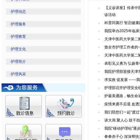
·
【义诊讲座】传承中
·
护理动态
诊活动
·
科普同襄行 智启健康
·
护理服务
·
我院举办2025年临
·
护理教育
·
天津中医药大学第二
·
致全市护理工作者的
·
护理文化
·
天津中医药大学第二
·
护理简介
·
表彰见义勇为 弘扬
·
我院护理部迎接天津
·
护理风采
·
求实效 促发展 ——
·
护理部召开护理安全
·
护最美通路，畅生命通
·
疫情来袭不后退 血
·
我们陪您们一起“渡过”
·
讲大局 聚人心 鼓干劲
·
我院“移动护理站”逐
·
拳拳赤子心 深深帮扶意