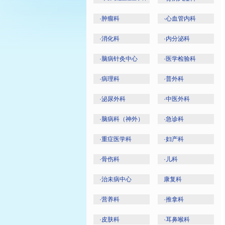
·
肿瘤科
·
心血管内科
·
消化科
·
内分泌科
·
脑病针灸中心
·
医学检验科
·
病理科
·
普外科
·
泌尿外科
·
中医外科
·
脑病科（神外）
·
急诊科
·
重症医学科
·
妇产科
·
骨伤科
·
儿科
·
治未病中心
康复科
·
营养科
·
推拿科
·
皮肤科
·
耳鼻喉科