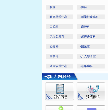
廉富
张童燕
·
眼科
·
男科
·
临床药理中心
·
感染性疾病科
·
口腔科
·
麻醉科
·
风湿免疫科
·
超声诊断科
·
心身科
·
国医堂
·
药学部
·
介入导管室
·
健康管理中心
·
老年病科