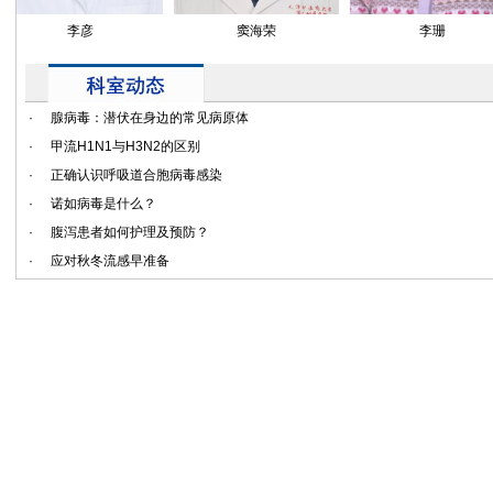
李彦
窦海荣
李珊
·
腺病毒：潜伏在身边的常见病原体
·
甲流H1N1与H3N2的区别
·
正确认识呼吸道合胞病毒感染
·
诺如病毒是什么？
·
腹泻患者如何护理及预防？
·
应对秋冬流感早准备