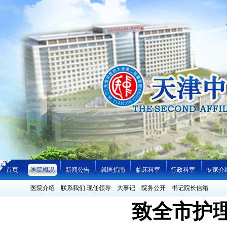
首页
医院概况
新闻公告
就医指南
临床科室
行政科室
专家介
医院介绍
联系我们
现任领导
大事记
院务公开
书记院长信箱
致全市护