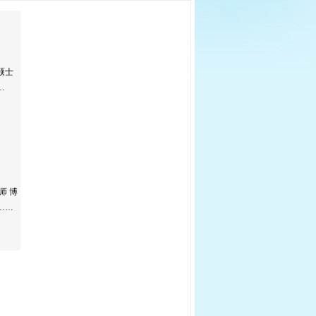
硕士
…
师 博
……