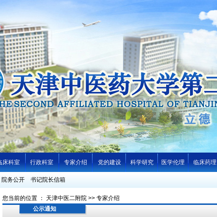
临床科室
行政科室
专家介绍
党的建设
科学研究
医学伦理
临床药理
院务公开
书记院长信箱
您当前的位置 ：
天津中医二附院
>>
专家介绍
公示通知