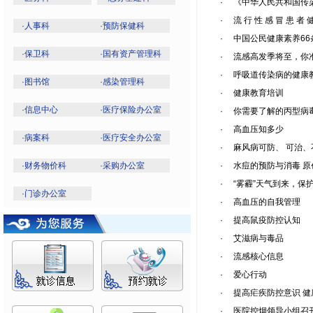
·
《中华人民共和国传
·
流 行 性 感 冒 患 者 
·
人事科
·
预防保健科
·
中国公民健康素养66
·
保卫科
·
国有资产管理科
·
流感高发季将至，你
·
呼吸道传染病的健康
·
图书馆
·
感染管理科
·
健康教育培训
·
信息中心
·
医疗保险办公室
·
你需要了解的丙型病
·
高血压知多少
·
病案科
·
医疗安全办公室
·
麻风病可防、 可治、
·
财务物价科
·
采购办公室
·
水痘的预防与消毒 原
·
“雾霾”天气到来，保
·
门诊办公室
·
高血压的自我管理
·
提高鼠疫防控认知
·
艾滋病与毒品
·
流感核心信息
·
爱心行动
·
提高疟疾防控意识 
·
医院控烟领导小组召