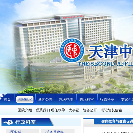
首页
医院概况
新闻公告
就医指南
临床科室
行政科室
专家介
医院介绍
联系我们
现任领导
大事记
院务公开
书记院长信箱
健康教育与健康促
·
医务科
·
总务基建科