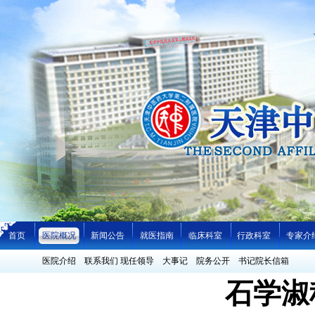
首页
医院概况
新闻公告
就医指南
临床科室
行政科室
专家介
医院介绍
联系我们
现任领导
大事记
院务公开
书记院长信箱
石学淑