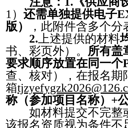
注意
：
1.
《供应商
1）
还
需
单独
提供
电子
E
版）
，此附件含多个分
2.
上述提供的材料
书、彩页外）。
所有
盖
要求顺序
放置
在同一个
查、核对），在报名期
箱
tjzyefygzk2026@126.
称（参加项目名称）+
如材料提交不完整或
该报名资质视为条件不